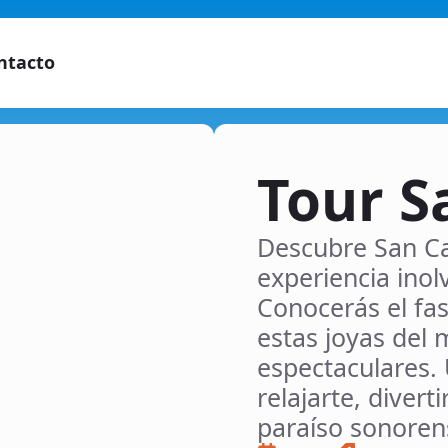
ntacto
Tour S
Descubre San Ca
experiencia inolv
Conocerás el fa
estas joyas del m
espectaculares. 
relajarte, diver
paraíso sonoren