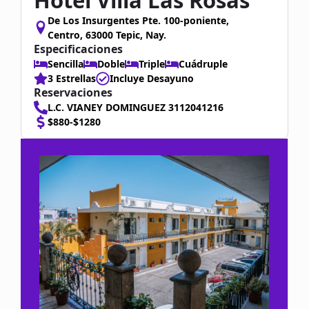
Hotel Villa Las Rosas
De Los Insurgentes Pte. 100-poniente,
Centro, 63000 Tepic, Nay.
Especificaciones
Sencilla
Doble
Triple
Cuádruple
3 Estrellas
Incluye Desayuno
Reservaciones
L.C. VIANEY DOMINGUEZ 3112041216
$880-$1280