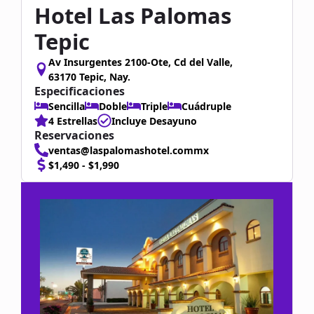
Hotel Las Palomas
Tepic
Av Insurgentes 2100-Ote, Cd del Valle,
63170 Tepic, Nay.
Especificaciones
Sencilla
Doble
Triple
Cuádruple
4 Estrellas
Incluye Desayuno
Reservaciones
ventas@laspalomashotel.commx
$1,490 - $1,990