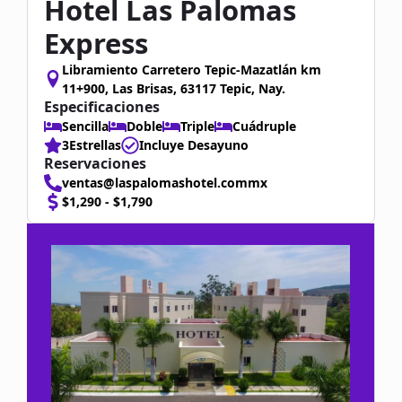
Hotel Las Palomas
Express
Libramiento Carretero Tepic-Mazatlán km
11+900, Las Brisas, 63117 Tepic, Nay.
Especificaciones
Sencilla
Doble
Triple
Cuádruple
3Estrellas
Incluye Desayuno
Reservaciones
ventas@laspalomashotel.commx
$1,290 - $1,790