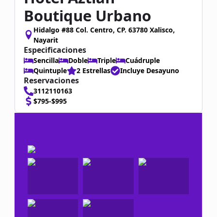
Boutique Urbano
Hidalgo #88 Col. Centro, CP. 63780 Xalisco,
Nayarit
Especificaciones
Sencilla
Doble
Triple
Cuádruple
Quintuple
2 Estrellas
Incluye Desayuno
Reservaciones
3112110163
$795-$995