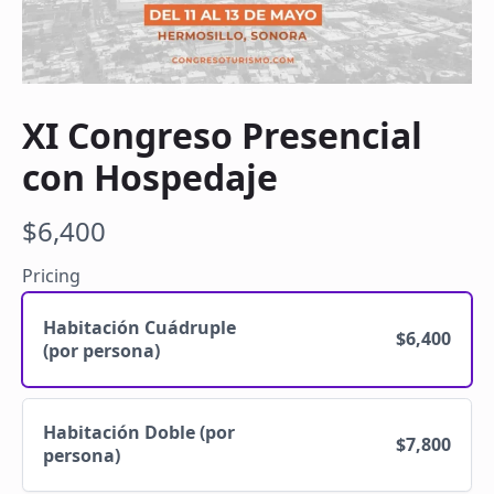
XI Congreso Presencial
con Hospedaje
N
$6,400
o
Pricing
w
Habitación Cuádruple
$6,400
(por persona)
Habitación Doble (por
$7,800
persona)