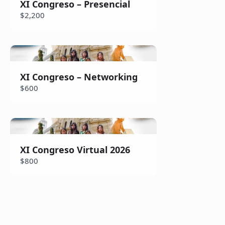
XI Congreso – Presencial
$2,200
Title
*
XI Congreso – Networking
Your review
$600
XI Congreso Virtual 2026
Submit Review
$800
Thanks for your review!