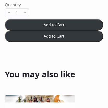
Quantity
Add to Cart
Add to Cart
You may also like
Write a review
Your rating